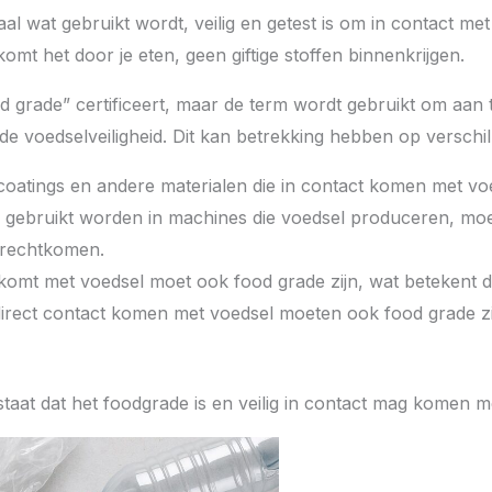
al wat gebruikt wordt, veilig en getest is om in contact me
omt het door je eten, geen giftige stoffen binnenkrijgen.
food grade” certificeert, maar de term wordt gebruikt om aan
de voedselveiligheid. Dit kan betrekking hebben op verschi
coatings en andere materialen die in contact komen met vo
gebruikt worden in machines die voedsel produceren, moe
terechtkomen.
komt met voedsel moet ook food grade zijn, wat betekent da
direct contact komen met voedsel moeten ook food grade zi
 staat dat het foodgrade is en veilig in contact mag komen m