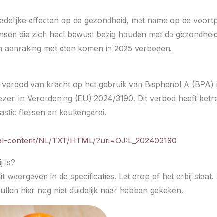
elijke effecten op de gezondheid, met name op de voortpl
mensen die zich heel bewust bezig houden met de gezondhei
in aanraking met eten komen in 2025 verboden.
n verbod van kracht op het gebruik van Bisphenol A (BPA) 
lezen in Verordening (EU) 2024/3190. Dit verbod heeft betr
lastic flessen en keukengerei.
legal-content/NL/TXT/HTML/?uri=OJ:L_202403190
 is?
it weergeven in de specificaties. Let erop of het erbij staat
ullen hier nog niet duidelijk naar hebben gekeken.