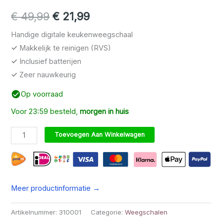
Gewaardeerd
2
5.00
op 5
Oorspronkelijke prijs was: € 49,9
Huidige prijs is: € 21,99.
€
49,99
€
21,99
gebaseerd
op
klantbeoordelingen
Handige digitale keukenweegschaal
✓
Makkelijk te reinigen (RVS)
✓
Inclusief batterijen
✓
Zeer nauwkeurig
Op voorraad
Voor 23:59 besteld,
morgen in huis
DUIX Keukenweegschaal aantal
Toevoegen Aan Winkelwagen
Meer productinformatie →
Artikelnummer:
310001
Categorie:
Weegschalen