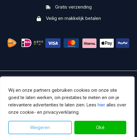
Gratis verzending
Veilig en makkelijk betalen
Servicedesk
Wij en onze partners gebruiken cookies om onze site
goed te laten werken, om prestaties te meten en om je
Copyright © 2026 DUIX
relevantere advertenties te laten zien. Lees
hier
alles over
Algemene Voorwaarden
/
Privacy
onze cookie- en privacyverklaring.
Powered by DUIX
Weigeren
Oké