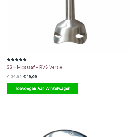
Gewaardeerd
S3 – Mixstaaf – RVS Versie
5.00
uit 5
Oorspronkelijke prijs was: € 34,99.
Huidige prijs is: € 19,69.
€
34,99
€
19,69
Toevoegen Aan Winkelwagen