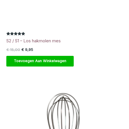
Gewaardeerd
S2 / S1 – Los hakmolen mes
5.00
uit 5
Oorspronkelijke prijs was: € 15,00.
Huidige prijs is: € 9,95.
€
15,00
€
9,95
Toevoegen Aan Winkelwagen