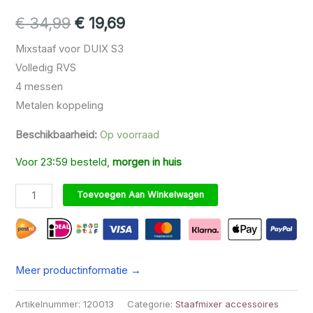
Gewaardeerd
1
5.00
op 5
Oorspronkelijke prijs was: € 34,
Huidige prijs is: € 19,69.
€
34,99
€
19,69
gebaseerd
op
klantbeoordeling
Mixstaaf voor DUIX S3
Volledig RVS
4 messen
Metalen koppeling
Beschikbaarheid:
Op voorraad
Voor 23:59 besteld,
morgen in huis
S3 - Mixstaaf - RVS Versie aantal
Toevoegen Aan Winkelwagen
Meer productinformatie →
Artikelnummer:
120013
Categorie:
Staafmixer accessoires