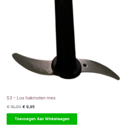
S3 – Los hakmolen mes
Oorspronkelijke prijs was: € 15,00.
Huidige prijs is: € 9,95.
€
15,00
€
9,95
Toevoegen Aan Winkelwagen