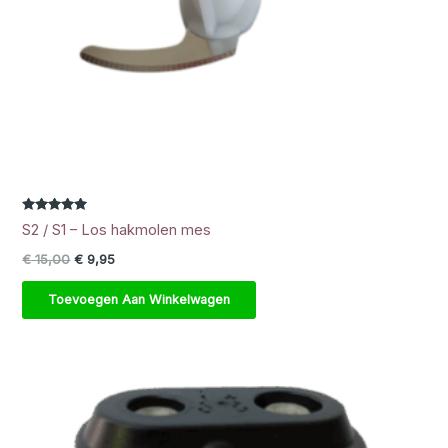
Gewaardeerd
S2 / S1 – Los hakmolen mes
5.00
uit 5
Oorspronkelijke prijs was: € 15,00.
Huidige prijs is: € 9,95.
€
15,00
€
9,95
Toevoegen Aan Winkelwagen